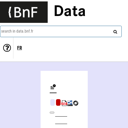
Data
search in data.bnf.fr
FR