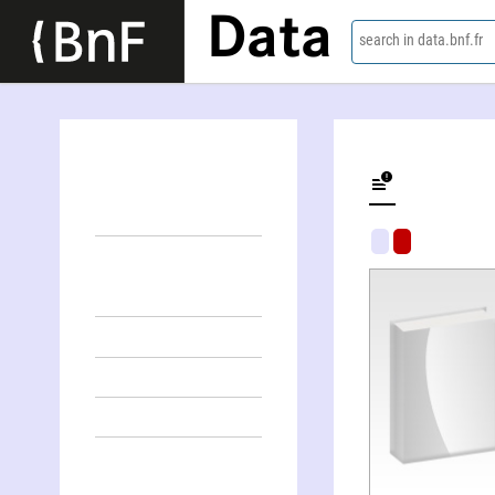
Data
search in data.bnf.fr