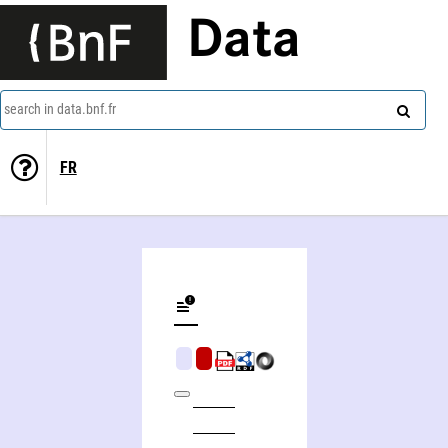
Data
search in data.bnf.fr
FR