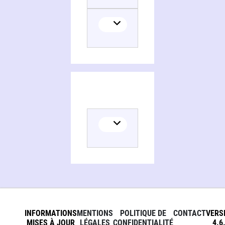
Histoire de la France
INFORMATIONS
MENTIONS
POLITIQUE DE
CONTACT
VERS
MISES À JOUR
LÉGALES
CONFIDENTIALITÉ
4.6