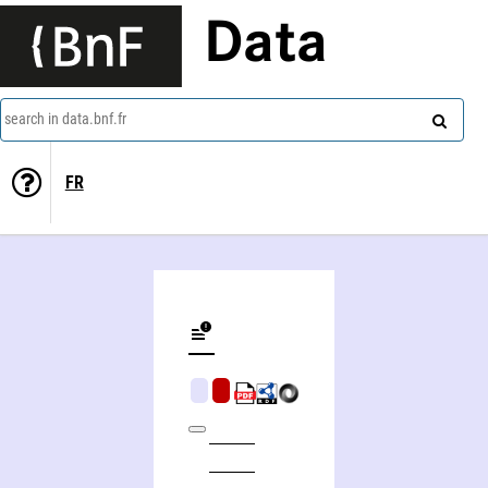
Data
search in data.bnf.fr
FR