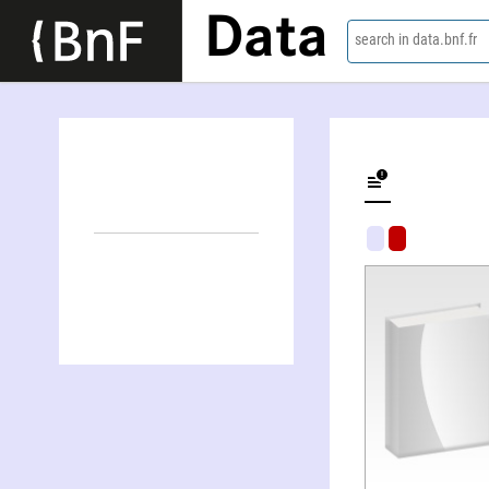
Data
search in data.bnf.fr