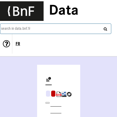
Data
search in data.bnf.fr
FR