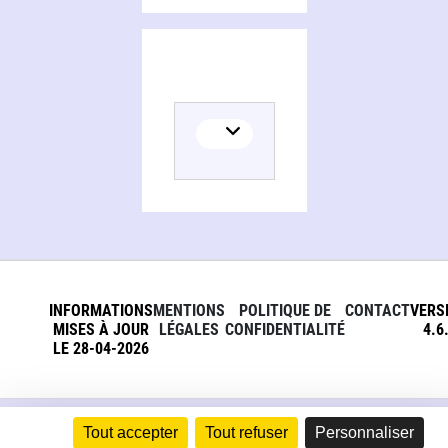
INFORMATIONS
MENTIONS
POLITIQUE DE
CONTACT
VERS
MISES À JOUR
LÉGALES
CONFIDENTIALITÉ
4.6
LE 28-04-2026
Tout accepter
Tout refuser
Personnaliser