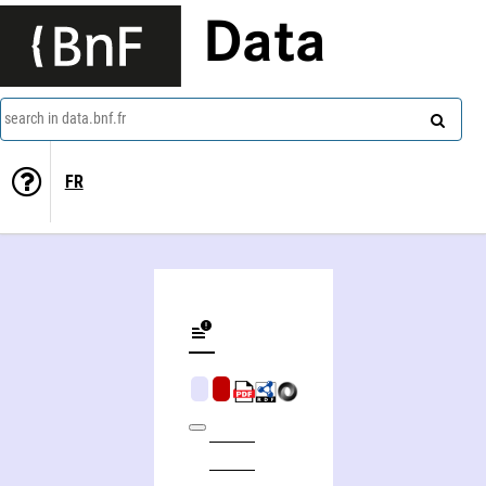
Data
search in data.bnf.fr
FR