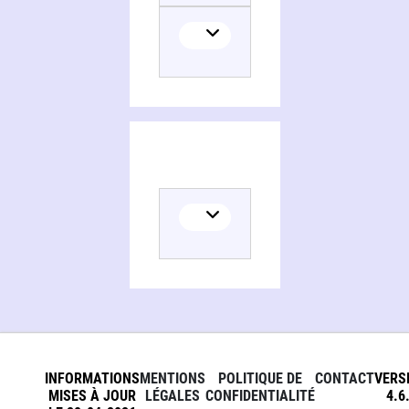
INFORMATIONS
MENTIONS
POLITIQUE DE
CONTACT
VERS
MISES À JOUR
LÉGALES
CONFIDENTIALITÉ
4.6