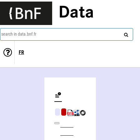
Data
search in data.bnf.fr
FR