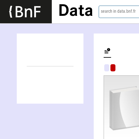
Data
search in data.bnf.fr