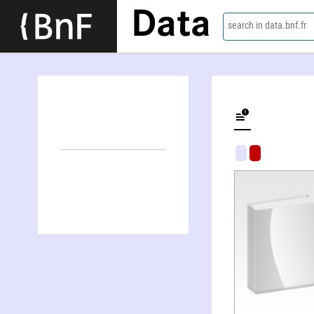
Data
search in data.bnf.fr