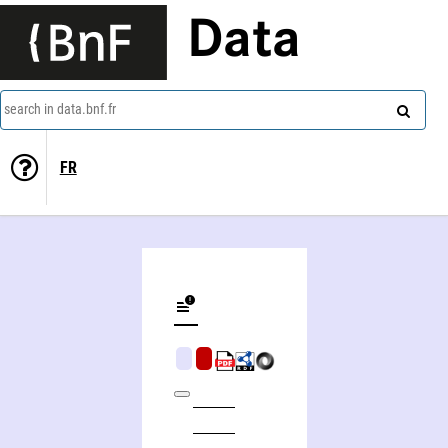
Data
search in data.bnf.fr
FR