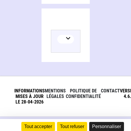
INFORMATIONS
MENTIONS
POLITIQUE DE
CONTACT
VERS
MISES À JOUR
LÉGALES
CONFIDENTIALITÉ
4.6
LE 28-04-2026
Tout accepter
Tout refuser
Personnaliser