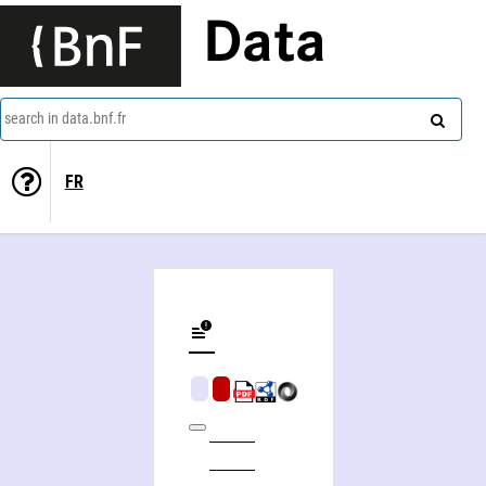
Data
search in data.bnf.fr
FR