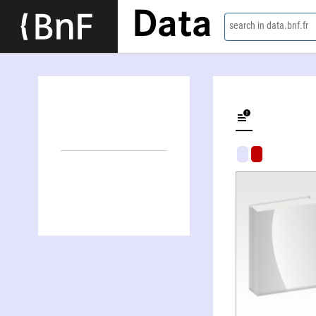
Data
search in data.bnf.fr