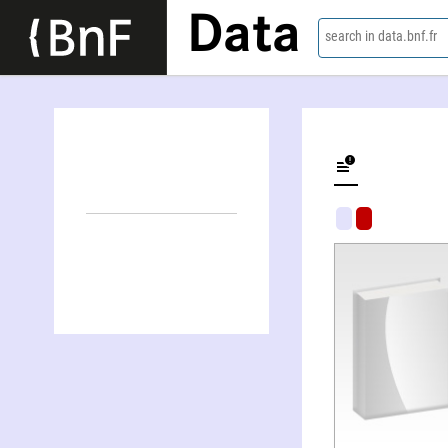
Data
search in data.bnf.fr