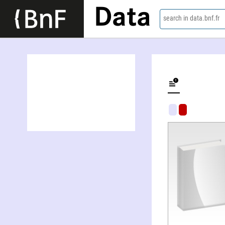
Data
search in data.bnf.fr