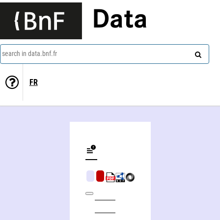
Data
search in data.bnf.fr
FR