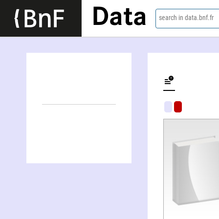
Data
search in data.bnf.fr