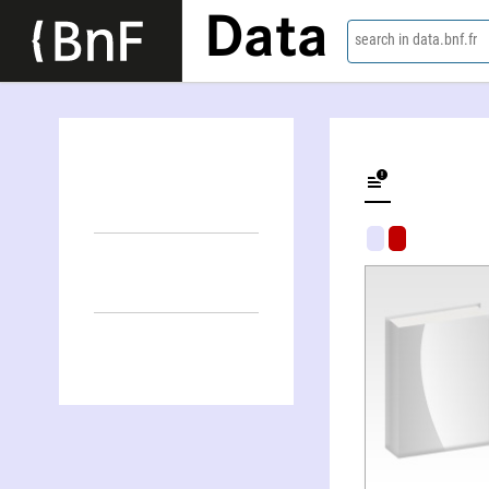
Data
search in data.bnf.fr