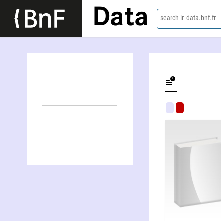
Data
search in data.bnf.fr