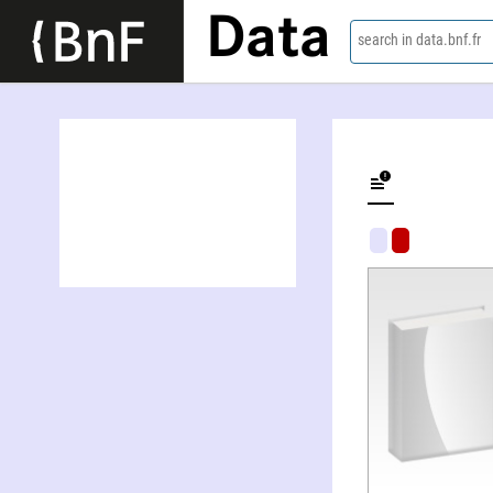
Data
search in data.bnf.fr