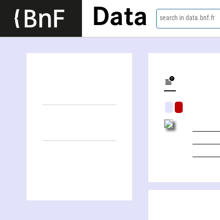
Data
search in data.bnf.fr