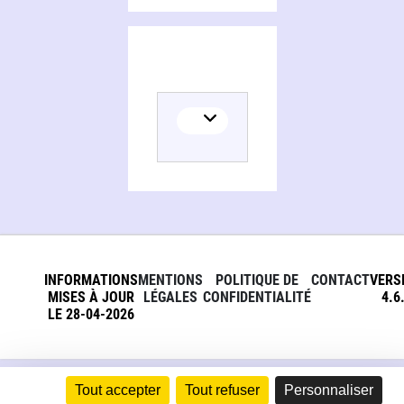
INFORMATIONS
MENTIONS
POLITIQUE DE
CONTACT
VERS
MISES À JOUR
LÉGALES
CONFIDENTIALITÉ
4.6
LE 28-04-2026
Tout accepter
Tout refuser
Personnaliser