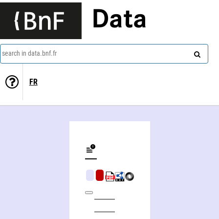
Data
search in data.bnf.fr
FR