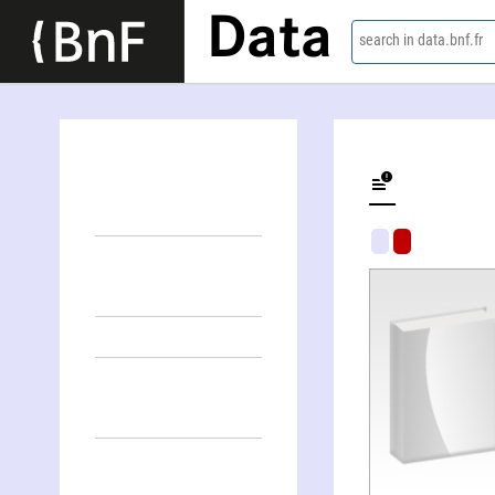
Data
search in data.bnf.fr