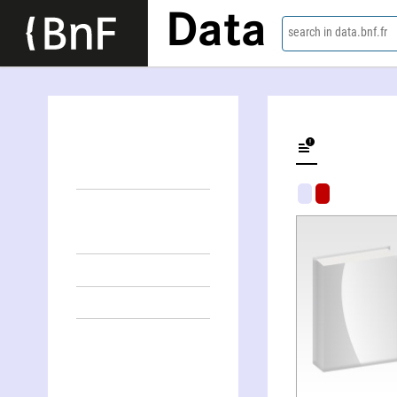
Data
search in data.bnf.fr