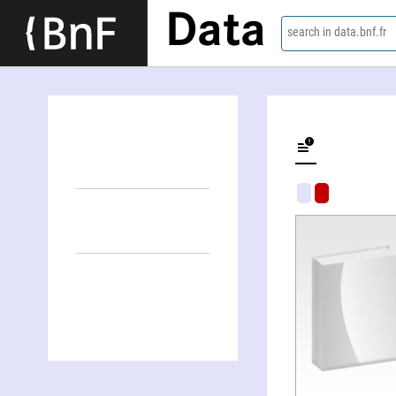
Data
search in data.bnf.fr