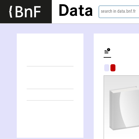
Data
search in data.bnf.fr