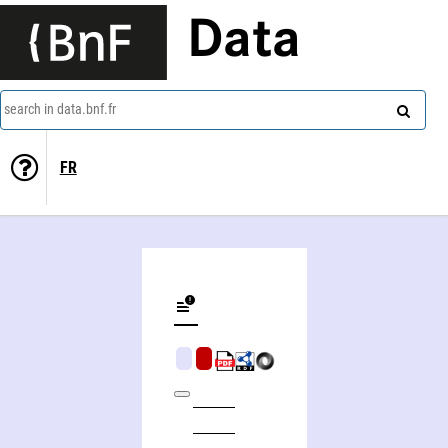
Data
search in data.bnf.fr
FR