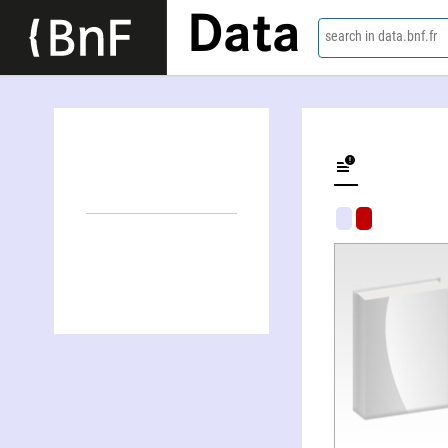
Data
search in data.bnf.fr