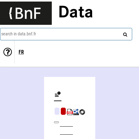
Data
search in data.bnf.fr
FR