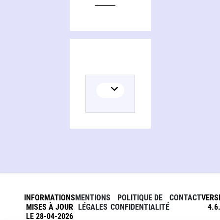
INFORMATIONS
MENTIONS
POLITIQUE DE
CONTACT
VERS
MISES À JOUR
LÉGALES
CONFIDENTIALITÉ
4.6
LE 28-04-2026