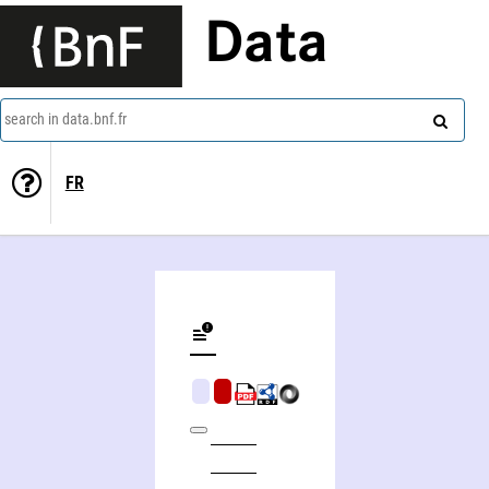
Data
search in data.bnf.fr
FR