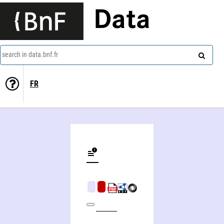
Data
search in data.bnf.fr
FR