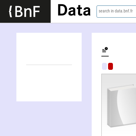
Data
search in data.bnf.fr