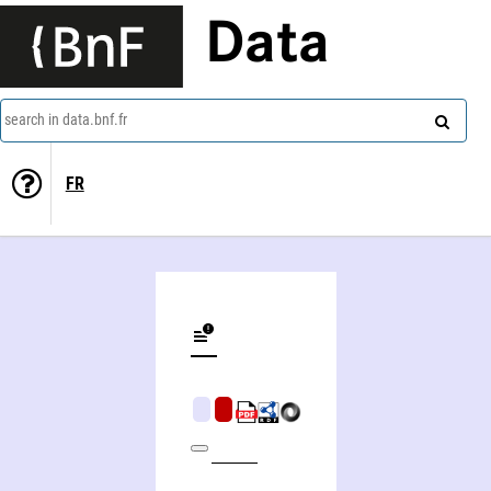
Data
search in data.bnf.fr
FR