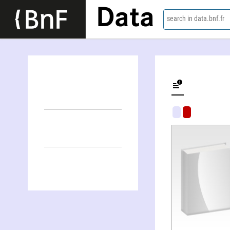
Data
search in data.bnf.fr