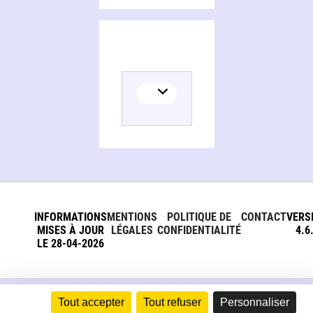
INFORMATIONS
MENTIONS
POLITIQUE DE
CONTACT
VERS
MISES À JOUR
LÉGALES
CONFIDENTIALITÉ
4.6
LE 28-04-2026
Tout accepter
Tout refuser
Personnaliser