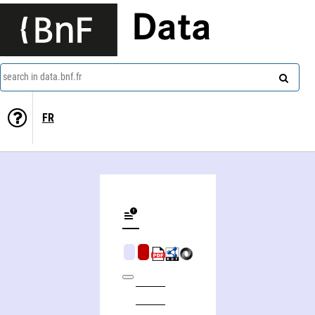
Data
search in data.bnf.fr
FR