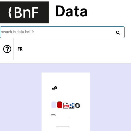
Data
search in data.bnf.fr
FR