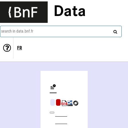
Data
search in data.bnf.fr
FR