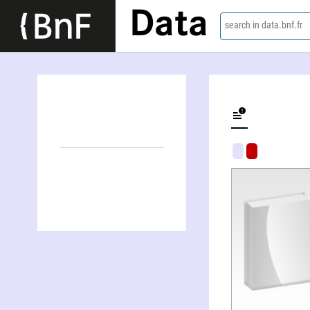
Data
search in data.bnf.fr