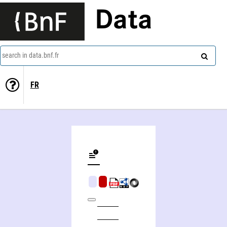
Data
search in data.bnf.fr
FR