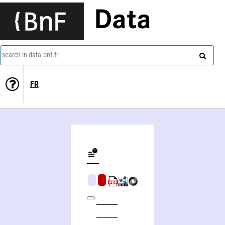
Data
search in data.bnf.fr
FR