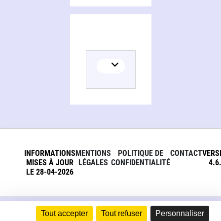
INFORMATIONS
MENTIONS
POLITIQUE DE
CONTACT
VERS
MISES À JOUR
LÉGALES
CONFIDENTIALITÉ
4.6
LE 28-04-2026
Tout accepter
Tout refuser
Personnaliser