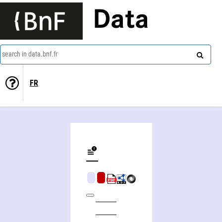
Data
search in data.bnf.fr
FR