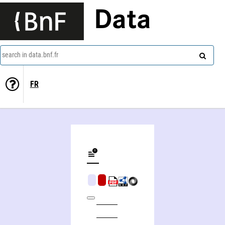
Data
search in data.bnf.fr
FR