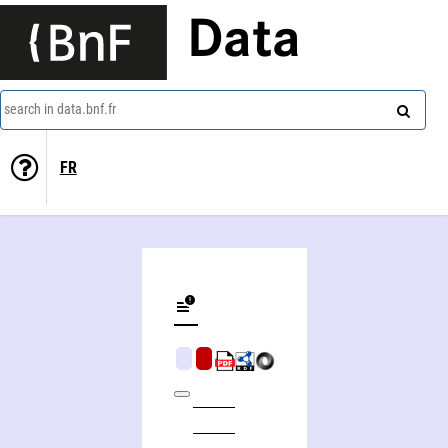
Data
search in data.bnf.fr
FR