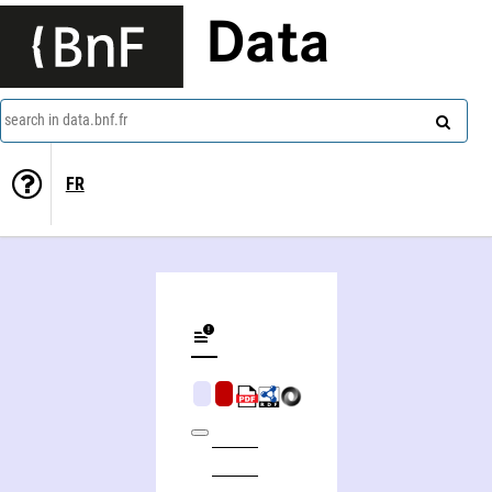
Data
search in data.bnf.fr
FR