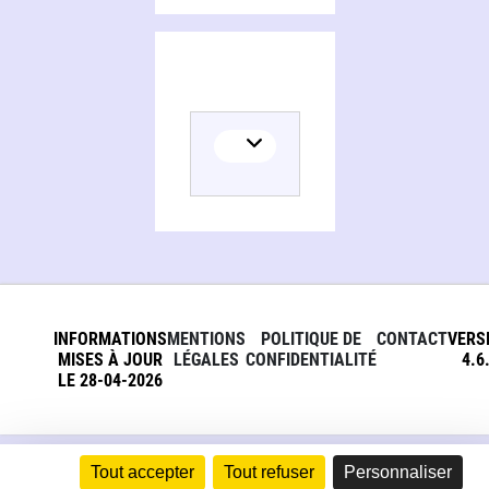
INFORMATIONS
MENTIONS
POLITIQUE DE
CONTACT
VERS
MISES À JOUR
LÉGALES
CONFIDENTIALITÉ
4.6
LE 28-04-2026
Tout accepter
Tout refuser
Personnaliser