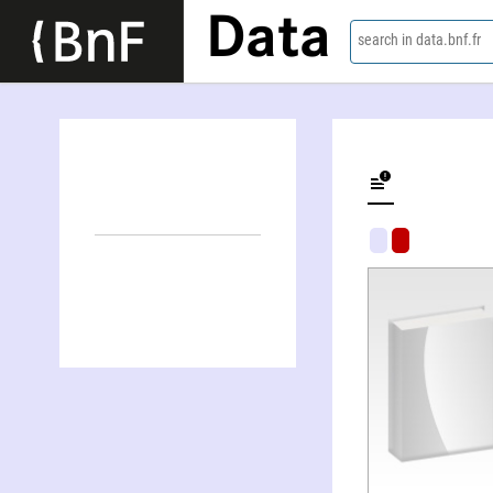
Data
search in data.bnf.fr