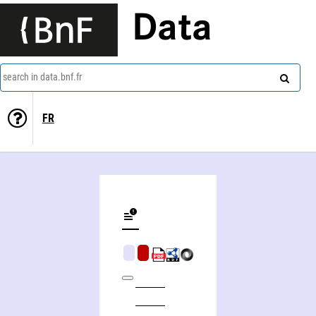
Data
search in data.bnf.fr
FR