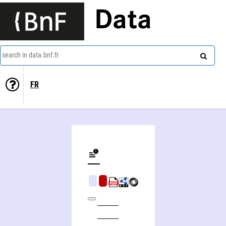
Data
search in data.bnf.fr
FR