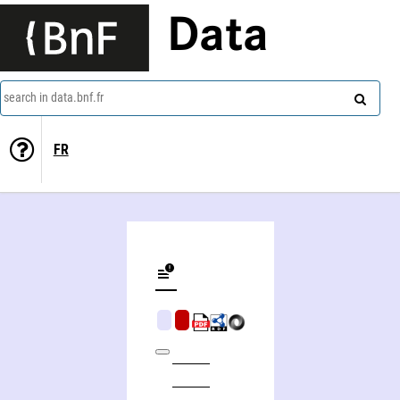
Data
search in data.bnf.fr
FR