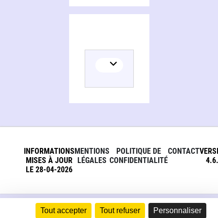
INFORMATIONS
MENTIONS
POLITIQUE DE
CONTACT
VERS
MISES À JOUR
LÉGALES
CONFIDENTIALITÉ
4.6
LE 28-04-2026
Tout accepter
Tout refuser
Personnaliser