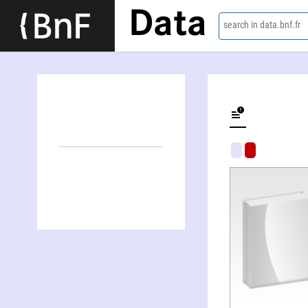
Data
search in data.bnf.fr