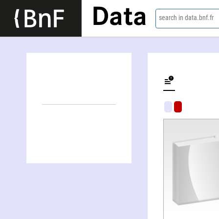
Data
search in data.bnf.fr